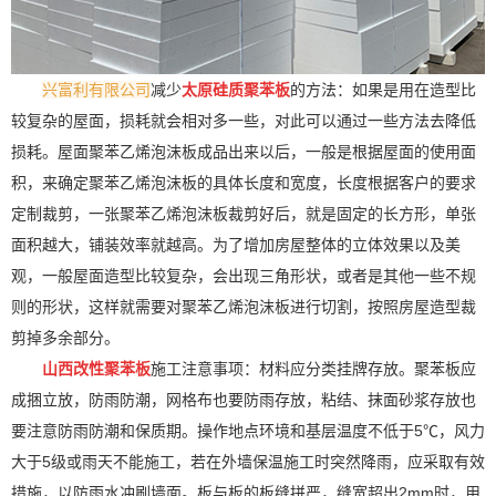
兴富利有限公司
减少
太原硅质聚苯板
的方法：如果是用在造型比
较复杂的屋面，损耗就会相对多一些，对此可以通过一些方法去降低
损耗。屋面聚苯乙烯泡沫板成品出来以后，一般是根据屋面的使用面
积，来确定聚苯乙烯泡沫板的具体长度和宽度，长度根据客户的要求
定制裁剪，一张聚苯乙烯泡沫板裁剪好后，就是固定的长方形，单张
面积越大，铺装效率就越高。为了增加房屋整体的立体效果以及美
观，一般屋面造型比较复杂，会出现三角形状，或者是其他一些不规
则的形状，这样就需要对聚苯乙烯泡沫板进行切割，按照房屋造型裁
剪掉多余部分。
山西改性聚苯板
施工注意事项：材料应分类挂牌存放。聚苯板应
成捆立放，防雨防潮，网格布也要防雨存放，粘结、抹面砂浆存放也
要注意防雨防潮和保质期。操作地点环境和基层温度不低于5℃，风力
大于5级或雨天不能施工，若在外墙保温施工时突然降雨，应采取有效
措施，以防雨水冲刷墙面。板与板的板缝拼严，缝宽超出2mm时，用