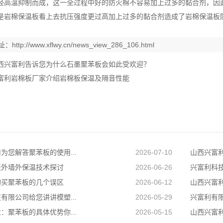
经高溫抑制而成，这一全过程中好的防火棉不容易加上过多的黏合剂，因
是岩棉保温板看上去抗压强度更过高加上过多的黏合剂造成了岩棉保温板
址：
http://www.xflwy.cn/news_view_286_106.html
西兴富利告诉您为什么石墨聚苯板会如此受欢迎？
富利岩棉板厂家介绍岩棉板保温及隔音性能
为您解答聚苯板的使用...
2026-07-10
山西兴富利
板外墙外保温技术探讨
2026-06-26
兴富利科技
购买聚苯板的几个误区
2026-06-12
山西兴富利
有限公司给您讲讲模塑...
2026-05-29
兴富利有限
：聚苯板的具体优势你...
2026-05-15
山西兴富