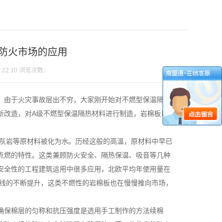
防火市场的应用
:22:10
浏览次数：
。由于火灾事故层出不穷，大家刚开始对不燃型保温隔热
新改造，对A级不燃型保温隔热材料进行制造，岩棉板以火
石灰岩等原材料被化为水。历经这般的高溫，原材料中早已
点燃的特性。这类兼顾防火安全、隔热保温、吸音等几种
安全性的工程建筑运用中很多应用，北欧平均年使用量在
流水线的不断提升，这类不燃性的岩棉板也在慢慢推向市场，
确保棉层的匀称和抗压强度是选用手工制作的方法续棉