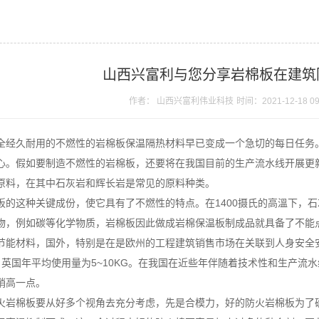
山西兴富利与您分享岩棉板在建筑
作者： 山西兴富利伟业科技
时间：2021-12-18 09
全经久耐用的不燃性的岩棉板保温隔热材料早已变成一个急切的每日任务
心。假如要制造不燃性的岩棉板，还要将在我国目前的生产流水线开展更
原料，在其中石灰岩和辉长岩是常见的原料种类。
板的这种关键成份，使它具有了不燃性的特点。在1400摄氏的高溫下，
物，例如碳等化学物质，岩棉板因此做成岩棉保温板制成品就具备了不能
节能材料，国外，特别是在是欧州的工程建筑销售市场在关联到人身安全
右，英国年平均使用量为5~10KG。在我国在近些年伴随着技术性和生产
稍高一点。
火岩棉板要从好多个视角去充分考虑，先是合模力，好的防火岩棉板为了